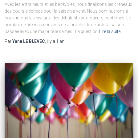
Avec les entraineurs et les bénévoles, nous finalisons les créneaux
des cours d’échecs pour la saison à venir. Nous continuerons à
couvrir tous les niveaux: des débutants aux joueurs confirmés. Le
nombre de créneaux ouverts sera proche de celui de la saison
passée avec une majorité le samedi. La question
Lire la suite…
Par
Yann LE BLEVEC
, il y a
1 an