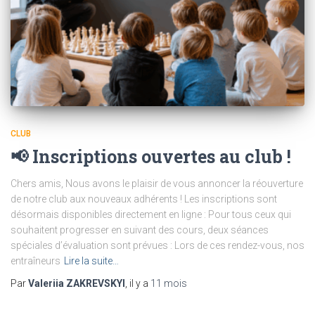
CLUB
📢 Inscriptions ouvertes au club !
Chers amis, Nous avons le plaisir de vous annoncer la réouverture
de notre club aux nouveaux adhérents ! Les inscriptions sont
désormais disponibles directement en ligne : Pour tous ceux qui
souhaitent progresser en suivant des cours, deux séances
spéciales d’évaluation sont prévues : Lors de ces rendez-vous, nos
entraîneurs
Lire la suite…
Par
Valeriia ZAKREVSKYI
, il y a
11 mois