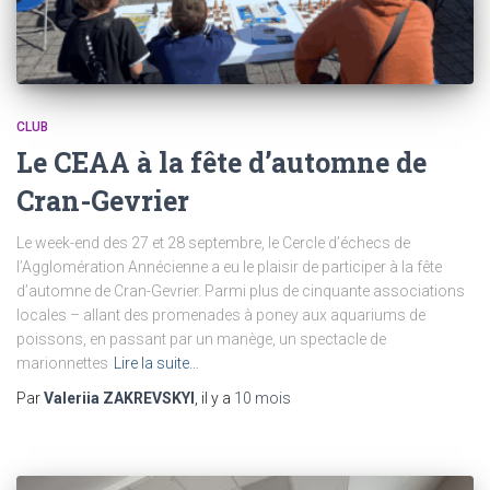
CLUB
Le CEAA à la fête d’automne de
Cran-Gevrier
Le week-end des 27 et 28 septembre, le Cercle d’échecs de
l’Agglomération Annécienne a eu le plaisir de participer à la fête
d’automne de Cran-Gevrier. Parmi plus de cinquante associations
locales – allant des promenades à poney aux aquariums de
poissons, en passant par un manège, un spectacle de
marionnettes
Lire la suite…
Par
Valeriia ZAKREVSKYI
, il y a
10 mois