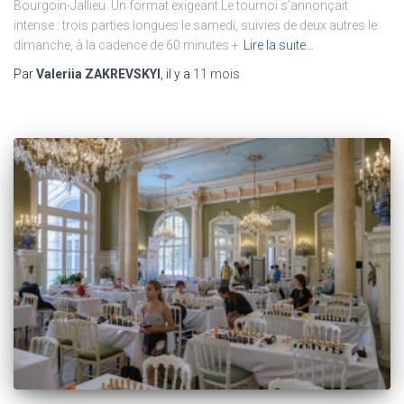
Bourgoin-Jallieu. Un format exigeant Le tournoi s’annonçait
intense : trois parties longues le samedi, suivies de deux autres le
dimanche, à la cadence de 60 minutes +
Lire la suite…
Par
Valeriia ZAKREVSKYI
, il y a
11 mois