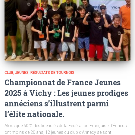
CLUB
JEUNES
RÉSULTATS DE TOURNOIS
Championnat de France Jeunes
2025 à Vichy : Les jeunes prodiges
annéciens s’illustrent parmi
l’élite nationale.
Alors que 60 % des licenciés de la Fédération Française d’Échecs
ont moins de 20 ans, 12 jeunes du club d’Annecy se sont