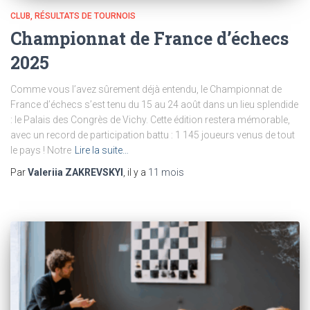
CLUB
RÉSULTATS DE TOURNOIS
Championnat de France d’échecs
2025
Comme vous l’avez sûrement déjà entendu, le Championnat de
France d’échecs s’est tenu du 15 au 24 août dans un lieu splendide
: le Palais des Congrès de Vichy. Cette édition restera mémorable,
avec un record de participation battu : 1 145 joueurs venus de tout
le pays ! Notre
Lire la suite…
Par
Valeriia ZAKREVSKYI
, il y a
11 mois