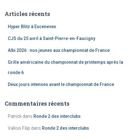
h
e
Articles récents
r
c
Hyper Blitz à Excenevex
h
e
CJS du 25 avril à Saint-Pierre-en-Faucigny
r
Albi 2026 : nos jeunes aux championnat de France
:
Grille américaine du championnat de printemps après la
ronde 6
Deux jours intenses avant le championnat de France
Commentaires récents
Patrick
dans
Ronde 2 des interclubs
Vallois Filip
dans
Ronde 2 des interclubs