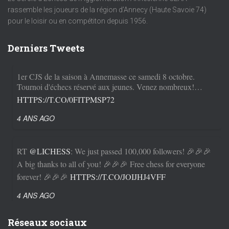
rassemble les joueurs de la région d’Annecy (Haute Savoie 74)
pour le loisir ou en compétiton depuis 1956.
Derniers Tweets
1er CJS de la saison à Annemasse ce samedi 8 octobre.
Tournoi d'échecs réservé aux jeunes. Venez nombreux!…
HTTPS://T.CO/0FITPMSP72
4 ANS AGO
RT
@LICHESS
: We just passed 100,000 followers! 🎉🎉🎉
A big thanks to all of you! 🎉🎉🎉 Free chess for everyone
forever! 🎉🎉🎉
HTTPS://T.CO/JOIJHJ4VFF
4 ANS AGO
Réseaux sociaux