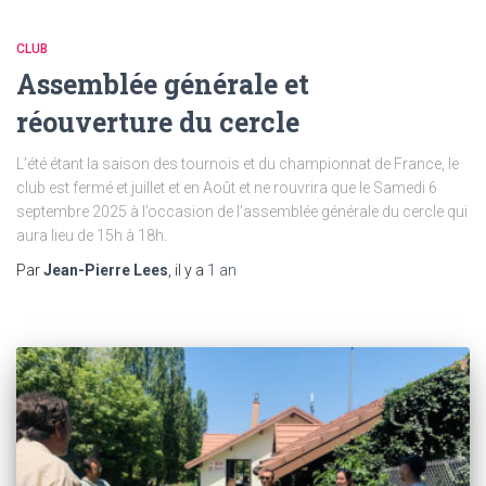
CLUB
Assemblée générale et
réouverture du cercle
L’été étant la saison des tournois et du championnat de France, le
club est fermé et juillet et en Août et ne rouvrira que le Samedi 6
septembre 2025 à l’occasion de l’assemblée générale du cercle qui
aura lieu de 15h à 18h.
Par
Jean-Pierre Lees
, il y a
1 an