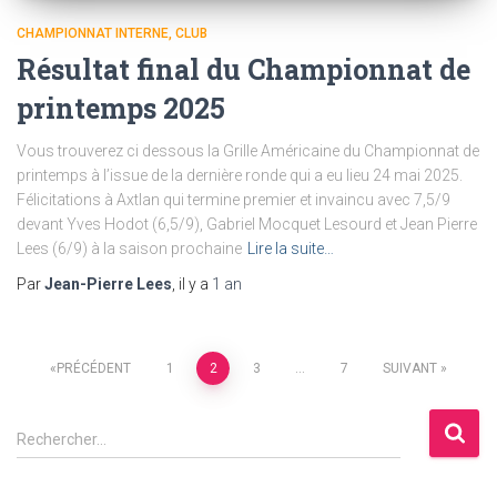
CHAMPIONNAT INTERNE
CLUB
Résultat final du Championnat de
printemps 2025
Vous trouverez ci dessous la Grille Américaine du Championnat de
printemps à l’issue de la dernière ronde qui a eu lieu 24 mai 2025.
Félicitations à Axtlan qui termine premier et invaincu avec 7,5/9
devant Yves Hodot (6,5/9), Gabriel Mocquet Lesourd et Jean Pierre
Lees (6/9) à la saison prochaine
Lire la suite…
Par
Jean-Pierre Lees
, il y a
1 an
Pagination
PRÉCÉDENT
1
2
3
…
7
SUIVANT
des
R
Rechercher…
e
publications
c