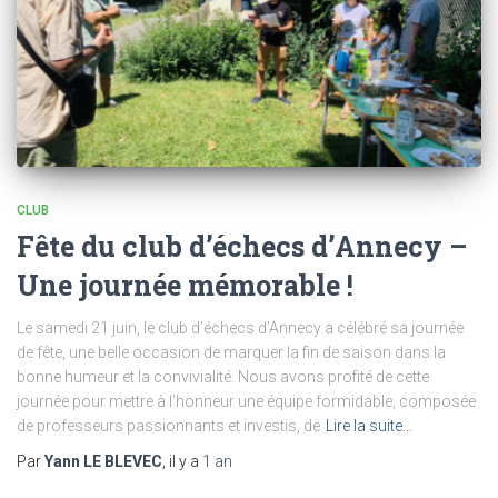
CLUB
Fête du club d’échecs d’Annecy –
Une journée mémorable !
Le samedi 21 juin, le club d’échecs d’Annecy a célébré sa journée
de fête, une belle occasion de marquer la fin de saison dans la
bonne humeur et la convivialité. Nous avons profité de cette
journée pour mettre à l’honneur une équipe formidable, composée
de professeurs passionnants et investis, de
Lire la suite…
Par
Yann LE BLEVEC
, il y a
1 an