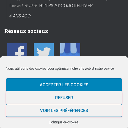
forever! 🎉🎉🎉
HTTPS://T.CO/JOIJHJ4VFF
4 ANS AGO
Réseaux sociaux
Nous utilisons des cookies pour optimiser notre site web et notre service.
ACCEPTER LES COOKIES
ACTUALITÉS
CALENDRIER SAISON 2025/2026
CLUB
REFUSER
COMPÉTITION
COURS
PARTENAIRES
VOIR LES PRÉFÉRENCES
Hestia | Développé par
ThemeIsle
Politique de cookies