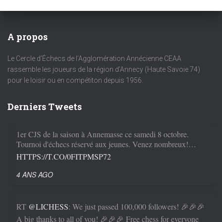
A propos
Le Cercle d’Échecs de l’Agglomération Annécienne CEAA
rassemble les joueurs de la région d’Annecy (Haute Savoie 74)
pour le loisir ou en compétiton depuis 1956.
Derniers Tweets
1er CJS de la saison à Annemasse ce samedi 8 octobre.
Tournoi d'échecs réservé aux jeunes. Venez nombreux!…
HTTPS://T.CO/0FITPMSP72
4 ANS AGO
RT
@LICHESS
: We just passed 100,000 followers! 🎉🎉🎉
A big thanks to all of you! 🎉🎉🎉 Free chess for everyone