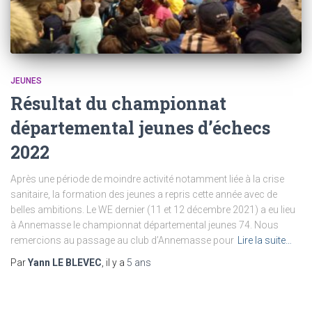
JEUNES
Résultat du championnat
départemental jeunes d’échecs
2022
Après une période de moindre activité notamment liée à la crise
sanitaire, la formation des jeunes a repris cette année avec de
belles ambitions. Le WE dernier (11 et 12 décembre 2021) a eu lieu
à Annemasse le championnat départemental jeunes 74. Nous
remercions au passage au club d’Annemasse pour
Lire la suite…
Par
Yann LE BLEVEC
, il y a
5 ans