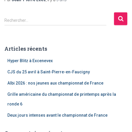
R
Rechercher…
e
c
h
e
Articles récents
r
c
Hyper Blitz à Excenevex
h
e
CJS du 25 avril à Saint-Pierre-en-Faucigny
r
Albi 2026 : nos jeunes aux championnat de France
:
Grille américaine du championnat de printemps après la
ronde 6
Deux jours intenses avant le championnat de France