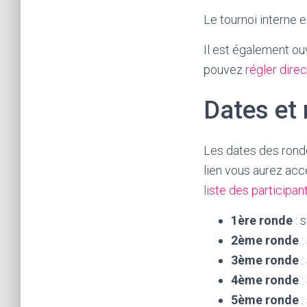
Le tournoi interne e
Il est également ou
pouvez
régler dire
Dates et 
Les dates des rond
lien vous aurez acc
liste des participan
1ère ronde
: 
2ème ronde
:
3ème ronde
:
4ème ronde
:
5ème ronde
: