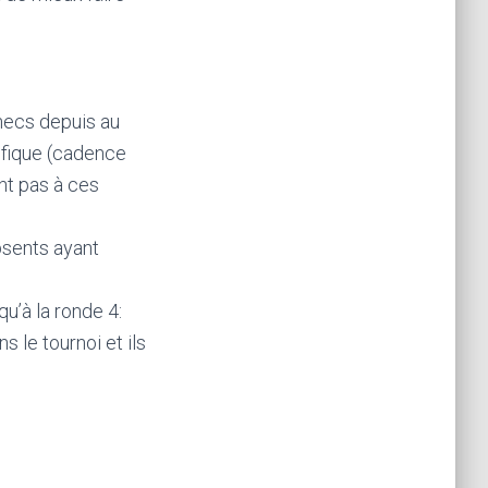
checs depuis au
ifique (cadence
nt pas à ces
absents ayant
u’à la ronde 4:
 le tournoi et ils