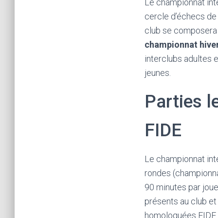
Le championnat int
cercle d’échecs de
club se composera
championnat hive
interclubs adultes e
jeunes.
Parties 
FIDE
Le championnat int
rondes (championnat
90 minutes par joue
présents au club et 
homologuées FIDE e