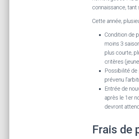
connaissance, tant 
Cette année, plusie
Condition de p
moins 3 saison
plus courte, p
critères (jeun
Possibilité de
prévenu l’arbi
Entrée de nouv
après le 1er n
devront atten
Frais de 