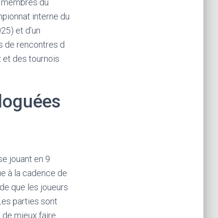
es membres du
pionnat interne du
5) et d’un
es de rencontres d
z et des tournois
loguées
e jouant en 9
ue à la cadence de
de que les joueurs
Les parties sont
 de mieux faire