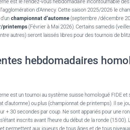
erne est le rendez-vous hebdomadaire incontournable d
 l’agglomération d’Annecy. Cette saison 2025/2026 le cham
 d’un
championnat d’automne
(septembre /décembre 202
r/printemps
(Février à Mai 2026). Certains samedis (veill
ntre autres) seront laissés libres pour des tournois de blit
lentes hebdomadaires homo
erne est un tournoi au système suisse homologué FIDE et s
 d’automne) ou plus (championnat de printemps). Il se jo
ur + 30 secondes par coup. Ne sont appariés pour une ron
s’étant inscrits avant l’heure du début de la ronde (15:00). 
t permettent aux joueurs de tous âges et de tous niveaux