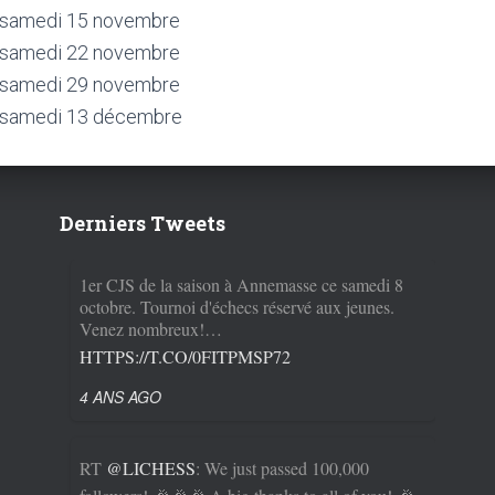
 samedi 15 novembre
 samedi 22 novembre
 samedi 29 novembre
 samedi 13 décembre
Derniers Tweets
1er CJS de la saison à Annemasse ce samedi 8
octobre. Tournoi d'échecs réservé aux jeunes.
Venez nombreux!…
HTTPS://T.CO/0FITPMSP72
4 ANS AGO
RT
@LICHESS
: We just passed 100,000