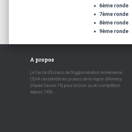
6ème ronde
:
7ème ronde
:
8ème ronde
:
9ème ronde
:
A propos
Le Cercle d’Échecs de l’Agglomération Annécienne
CEAA rassemble les joueurs de la région d’Annecy
(Haute Savoie 74) pour le loisir ou en compétiton
depuis 1956.