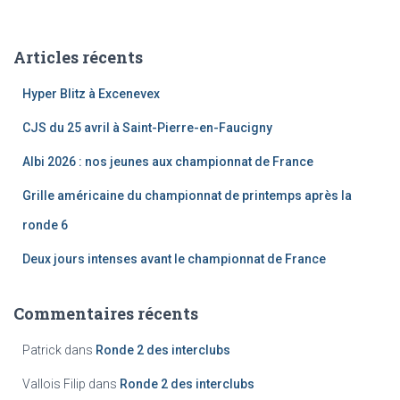
c
h
e
Articles récents
r
c
Hyper Blitz à Excenevex
h
e
CJS du 25 avril à Saint-Pierre-en-Faucigny
r
Albi 2026 : nos jeunes aux championnat de France
:
Grille américaine du championnat de printemps après la
ronde 6
Deux jours intenses avant le championnat de France
Commentaires récents
Patrick
dans
Ronde 2 des interclubs
Vallois Filip
dans
Ronde 2 des interclubs