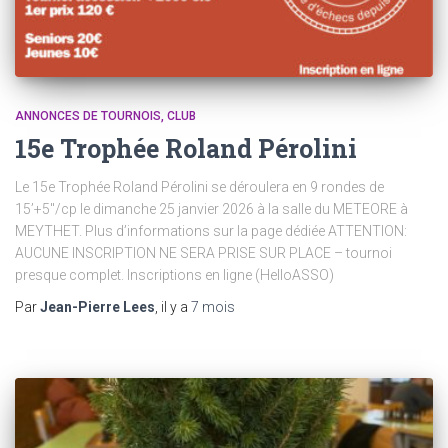
ANNONCES DE TOURNOIS
CLUB
15e Trophée Roland Pérolini
Le 15e Trophée Roland Pérolini se déroulera en 9 rondes de
15’+5″/cp le dimanche 25 janvier 2026 à la salle du METEORE à
MEYTHET. Plus d’informations sur la page dédiée ATTENTION:
AUCUNE INSCRIPTION NE SERA PRISE SUR PLACE – tournoi
presque complet. Inscriptions en ligne (HelloASSO)
Par
Jean-Pierre Lees
, il y a
7 mois