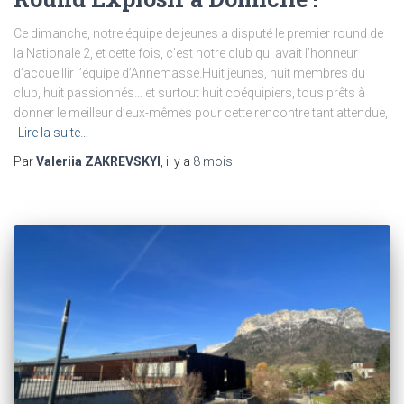
Ce dimanche, notre équipe de jeunes a disputé le premier round de
la Nationale 2, et cette fois, c’est notre club qui avait l’honneur
d’accueillir l’équipe d’Annemasse.Huit jeunes, huit membres du
club, huit passionnés… et surtout huit coéquipiers, tous prêts à
donner le meilleur d’eux-mêmes pour cette rencontre tant attendue,
Lire la suite…
Par
Valeriia ZAKREVSKYI
, il y a
8 mois