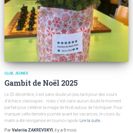
CLUB
JEUNES
Gambit de Noël 2025
Le 20 décembre, il est sans doute un peu tard pour des cours
d’échecs classiques… mais c’est sans aucun doute le moment
parfait pour célébrer la magie de Noël autour de l’échiquier. Pour
marquer cette dernière journée avant les vacances, le cours du
matin a été réorganisé en tournoi rapide
Lire la suite…
Par
Valeriia ZAKREVSKYI
, il y a
8 mois