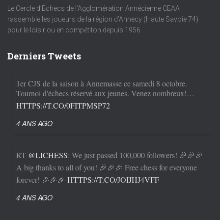
Le Cercle d’Échecs de l’Agglomération Annécienne CEAA
rassemble les joueurs de la région d’Annecy (Haute Savoie 74)
pour le loisir ou en compétiton depuis 1956.
Derniers Tweets
1er CJS de la saison à Annemasse ce samedi 8 octobre.
Tournoi d'échecs réservé aux jeunes. Venez nombreux!…
HTTPS://T.CO/0FITPMSP72
4 ANS AGO
RT
@LICHESS
: We just passed 100,000 followers! 🎉🎉🎉
A big thanks to all of you! 🎉🎉🎉 Free chess for everyone
forever! 🎉🎉🎉
HTTPS://T.CO/JOIJHJ4VFF
4 ANS AGO