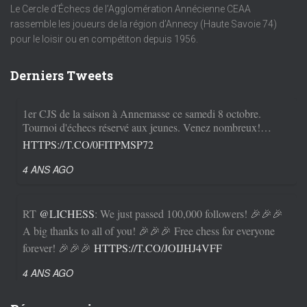
Le Cercle d’Échecs de l’Agglomération Annécienne CEAA
rassemble les joueurs de la région d’Annecy (Haute Savoie 74)
pour le loisir ou en compétiton depuis 1956.
Derniers Tweets
1er CJS de la saison à Annemasse ce samedi 8 octobre.
Tournoi d'échecs réservé aux jeunes. Venez nombreux!…
HTTPS://T.CO/0FITPMSP72
4 ANS AGO
RT
@LICHESS
: We just passed 100,000 followers! 🎉🎉🎉
A big thanks to all of you! 🎉🎉🎉 Free chess for everyone
forever! 🎉🎉🎉
HTTPS://T.CO/JOIJHJ4VFF
4 ANS AGO