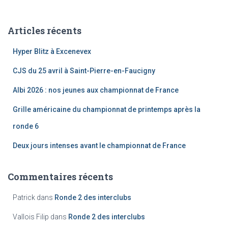
h
e
Articles récents
r
c
Hyper Blitz à Excenevex
h
e
CJS du 25 avril à Saint-Pierre-en-Faucigny
r
Albi 2026 : nos jeunes aux championnat de France
:
Grille américaine du championnat de printemps après la
ronde 6
Deux jours intenses avant le championnat de France
Commentaires récents
Patrick
dans
Ronde 2 des interclubs
Vallois Filip
dans
Ronde 2 des interclubs