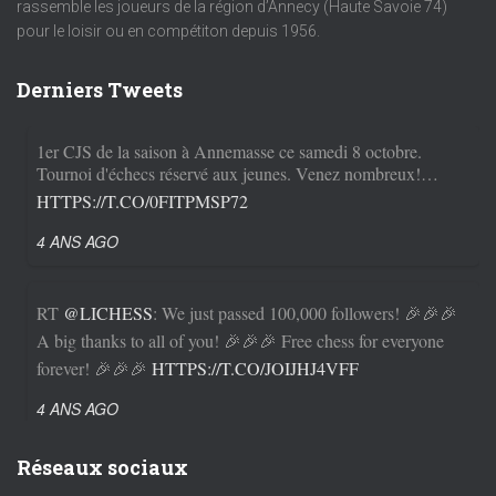
rassemble les joueurs de la région d’Annecy (Haute Savoie 74)
pour le loisir ou en compétiton depuis 1956.
Derniers Tweets
1er CJS de la saison à Annemasse ce samedi 8 octobre.
Tournoi d'échecs réservé aux jeunes. Venez nombreux!…
HTTPS://T.CO/0FITPMSP72
4 ANS AGO
RT
@LICHESS
: We just passed 100,000 followers! 🎉🎉🎉
A big thanks to all of you! 🎉🎉🎉 Free chess for everyone
forever! 🎉🎉🎉
HTTPS://T.CO/JOIJHJ4VFF
4 ANS AGO
Réseaux sociaux