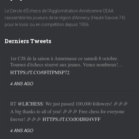
Le Cercle d’Échecs de l’Agglomération Annécienne CEAA
rassemble les joueurs de la région d’Annecy (Haute Savoie 74)
pour le loisir ou en compétiton depuis 1956.
Derniers Tweets
1er CJS de la saison à Annemasse ce samedi 8 octobre.
Tournoi d'échecs réservé aux jeunes. Venez nombreux!…
HTTPS://T.CO/0FITPMSP72
4 ANS AGO
RT
@LICHESS
: We just passed 100,000 followers! 🎉🎉🎉
A big thanks to all of you! 🎉🎉🎉 Free chess for everyone
forever! 🎉🎉🎉
HTTPS://T.CO/JOIJHJ4VFF
4 ANS AGO