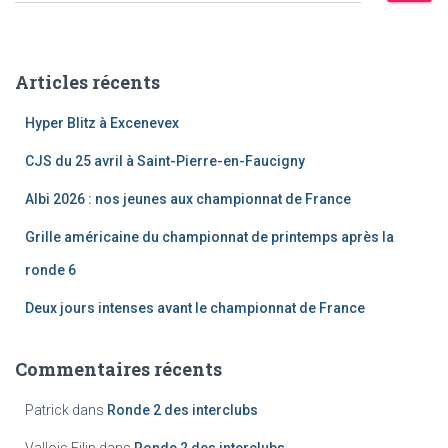
c
h
e
Articles récents
r
c
Hyper Blitz à Excenevex
h
e
CJS du 25 avril à Saint-Pierre-en-Faucigny
r
Albi 2026 : nos jeunes aux championnat de France
:
Grille américaine du championnat de printemps après la
ronde 6
Deux jours intenses avant le championnat de France
Commentaires récents
Patrick
dans
Ronde 2 des interclubs
Vallois Filip
dans
Ronde 2 des interclubs