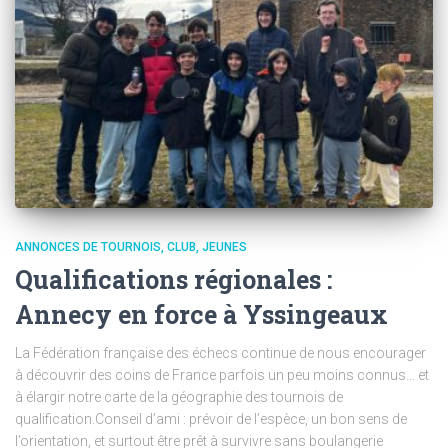
ANNONCES DE TOURNOIS
CLUB
JEUNES
Qualifications régionales :
Annecy en force à Yssingeaux
La Fédération française des échecs continue de nous encourager
à découvrir des coins de France parfois un peu moins connus… et
à élargir notre carte de la géographie des tournois de
qualification.Conseil d’ami : prévoir de l’espèce, un bon sens de
l’orientation, et surtout être prêt à survivre sans boulangerie