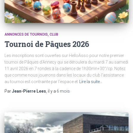
ANNONCES DE TOURNOIS
CLUB
Tournoi de Pâques 2026
Les inscriptions sont ouvertes sur HelloAsso pour notre premier
tournoi de Pâques d’Annecy qui se déroulera du mardi 7 au samedi
11 avril 2026 en 7 rondes à la cadence de 1h30mn+30″/cp. Notez
que comme nous jouerons dans les locaux du club l’assistance
au tournoi est contrainte par l’espace et
Lire la suite…
Par
Jean-Pierre Lees
, il y a
6 mois