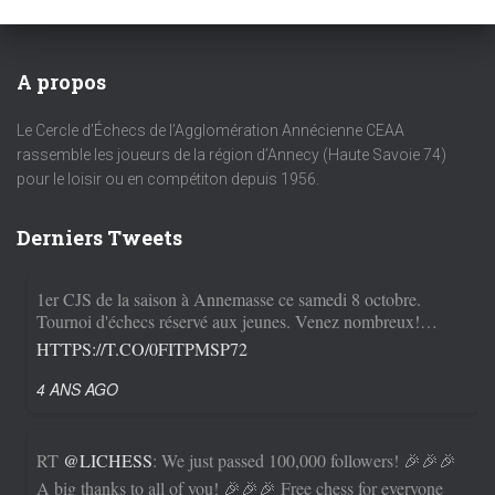
A propos
Le Cercle d’Échecs de l’Agglomération Annécienne CEAA
rassemble les joueurs de la région d’Annecy (Haute Savoie 74)
pour le loisir ou en compétiton depuis 1956.
Derniers Tweets
1er CJS de la saison à Annemasse ce samedi 8 octobre.
Tournoi d'échecs réservé aux jeunes. Venez nombreux!…
HTTPS://T.CO/0FITPMSP72
4 ANS AGO
RT
@LICHESS
: We just passed 100,000 followers! 🎉🎉🎉
A big thanks to all of you! 🎉🎉🎉 Free chess for everyone