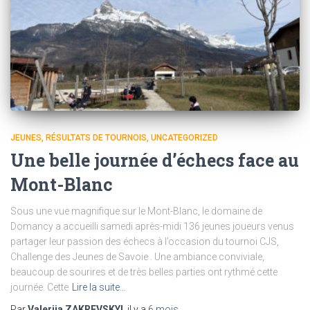
JEUNES
RÉSULTATS DE TOURNOIS
UNCATEGORIZED
Une belle journée d’échecs face au
Mont-Blanc
Sous une vue magnifique sur le Mont-Blanc, le domaine de
Domancy a accueilli samedi après-midi 136 jeunes joueurs venus
partager leur passion des échecs à l’occasion du tournoi CJS,
Challenge des Jeunes de Savoie . Une ambiance conviviale,
beaucoup de sourires et de très belles parties ont rythmé cette
journée. Cette
Lire la suite…
Par
Valeriia ZAKREVSKYI
, il y a
6 mois