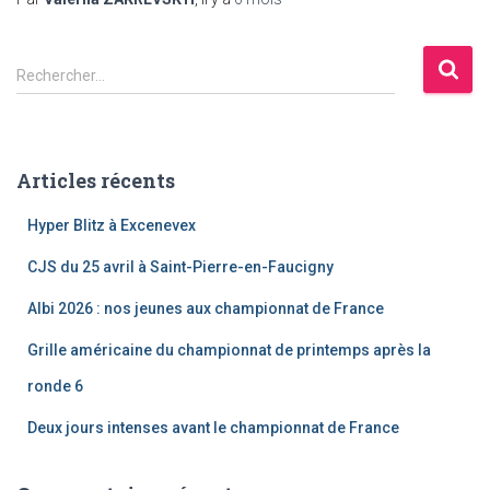
R
Rechercher…
e
c
h
e
Articles récents
r
c
Hyper Blitz à Excenevex
h
e
CJS du 25 avril à Saint-Pierre-en-Faucigny
r
Albi 2026 : nos jeunes aux championnat de France
:
Grille américaine du championnat de printemps après la
ronde 6
Deux jours intenses avant le championnat de France