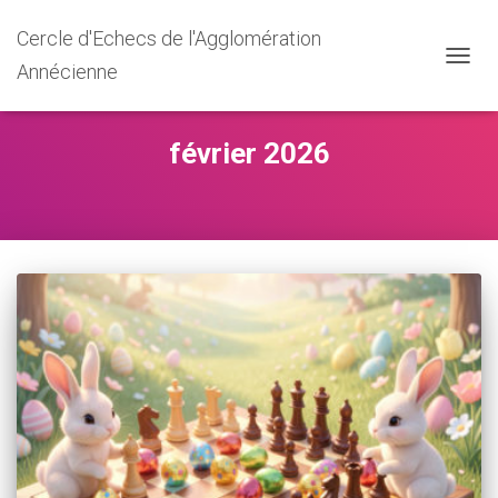
Cercle d'Echecs de l'Agglomération
Annécienne
DÉPLI
LA
NAVIG
février 2026