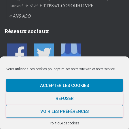
forever! 🎉🎉🎉
HTTPS://T.CO/JOIJHJ4VFF
4 ANS AGO
Réseaux sociaux
Nous utilisons des cookies pour optimiser notre site web et notre service.
ACCEPTER LES COOKIES
ACTUALITÉS
CALENDRIER SAISON 2025/2026
CLUB
REFUSER
COMPÉTITION
COURS
PARTENAIRES
VOIR LES PRÉFÉRENCES
Hestia | Développé par
ThemeIsle
Politique de cookies