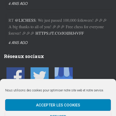
4 ANS AGO
RT
@LICHESS
: We just passed 100,000 followers! 🎉🎉🎉
A big thanks to all of you! 🎉🎉🎉 Free chess for everyone
forever! 🎉🎉🎉
HTTPS://T.CO/JOIJHJ4VFF
4 ANS AGO
Réseaux sociaux
Nous utilisons des cookies pour optimiser notre site web et notre service.
ACCEPTER LES COOKIES
ACTUALITÉS
CALENDRIER SAISON 2025/2026
CLUB