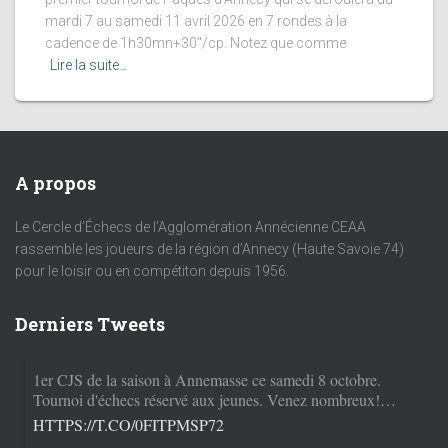
mardi 7 au samedi 11 avril 2026 en 7 rondes à la
cadence de 1h30mn+30″/cp. Notez que comme
Lire la suite…
A propos
Le Cercle d’Échecs de l’Agglomération Annécienne CEAA
rassemble les joueurs de la région d’Annecy (Haute Savoie 74)
pour le loisir ou en compétiton depuis 1956.
Derniers Tweets
1er CJS de la saison à Annemasse ce samedi 8 octobre.
Tournoi d'échecs réservé aux jeunes. Venez nombreux!…
HTTPS://T.CO/0FITPMSP72