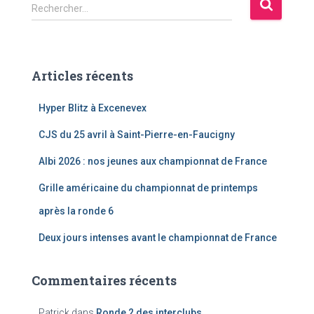
R
Rechercher…
e
c
h
e
Articles récents
r
c
Hyper Blitz à Excenevex
h
e
CJS du 25 avril à Saint-Pierre-en-Faucigny
r
Albi 2026 : nos jeunes aux championnat de France
:
Grille américaine du championnat de printemps
après la ronde 6
Deux jours intenses avant le championnat de France
Commentaires récents
Patrick
dans
Ronde 2 des interclubs