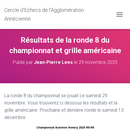
Cercle d'Echecs de l'Agglomération
Annécienne
D
É
P
L
Résultats de la ronde 8 du
I
E
championnat et grille américaine
R
L
Publié par
Jean-Pierre Lees
le
29 novembre 2025
A
N
A
V
I
G
La ronde 8 du championnat se jouait ce samedi 29
A
T
novembre. Vous trouverez ci dessous les résultats et la
I
grille américaine. Prochaine et dernière ronde le samedi 13
O
décembre.
N