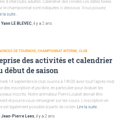
lles d interclubs adultes. Calendrier des rondes Les dates fixées
r le championnat sont indiquées ci dessous. Vous pouvez
re la suite…
r
Yann LE BLEVEC
, il y a
2 ans
NONCES DE TOURNOIS
CHAMPIONNAT INTERNE
CLUB
eprise des activités et calendrier
u début de saison
edi 14 septembre le club ouvrira à 14h30 avec tout l’après midi
se des inscription et jeu libre, en particulier pour évaluer les
veaux inscrits. Notre animateur Pierre Loubet devrait être
sent et pourra vous renseigner sur les cours. L’inscription en
ne est également possible à partir de ce lien
Lire la suite…
r
Jean-Pierre Lees
, il y a
2 ans