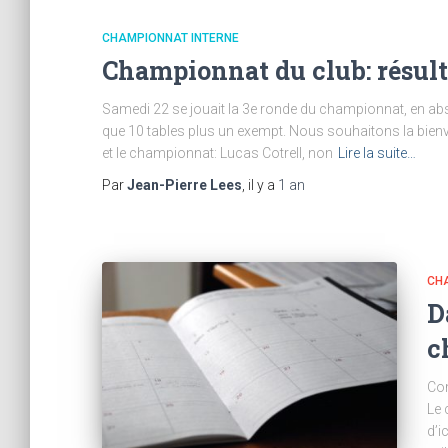
CHAMPIONNAT INTERNE
Championnat du club: résulta
Samedi 22 se jouait la 3e ronde du championnat, en abse
que 10 tables plus un exempt. Nous souhaitons la bien
et le championnat: Lucas Cotrell, non
Lire la suite…
Par
Jean-Pierre Lees
, il y a
1 an
CH
D
c
Com
Le 
d’i