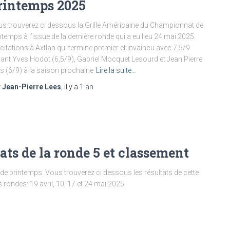
rintemps 2025
s trouverez ci dessous la Grille Américaine du Championnat de
ntemps à l’issue de la dernière ronde qui a eu lieu 24 mai 2025.
icitations à Axtlan qui termine premier et invaincu avec 7,5/9
ant Yves Hodot (6,5/9), Gabriel Mocquet Lesourd et Jean Pierre
s (6/9) à la saison prochaine
Lire la suite…
r
Jean-Pierre Lees
, il y a
1 an
ts de la ronde 5 et classement
de printemps. Vous trouverez ci dessous les résultats de cette
 rondes: 19 avril, 10, 17 et 24 mai 2025