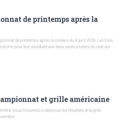
onnat de printemps après la
ionnat de printemps après la ronde 6 du 4 avril 2026. Les trois
icitions pour leur assiduité aux deux seuls joueurs du club qui
hampionnat et grille américaine
re. Vous trouverez ci dessous les résultats et la grille
décembre.