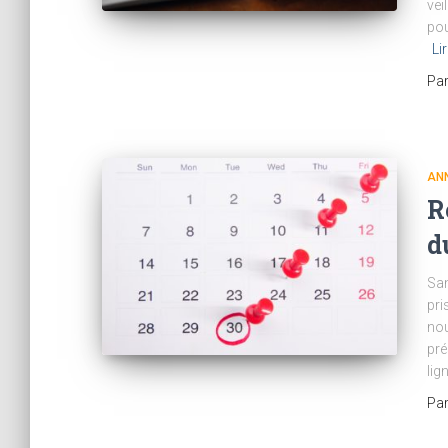
vei
pou
Li
Pa
AN
R
d
Sam
pri
nou
pré
lig
Pa