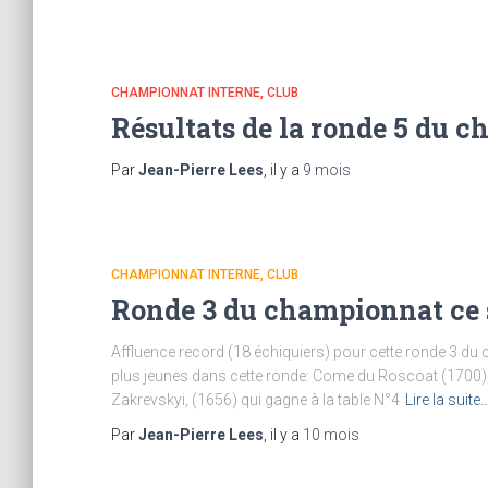
CHAMPIONNAT INTERNE
CLUB
Résultats de la ronde 5 du c
Par
Jean-Pierre Lees
, il y a
9 mois
CHAMPIONNAT INTERNE
CLUB
Ronde 3 du championnat ce 
Affluence record (18 échiquiers) pour cette ronde 3 du c
plus jeunes dans cette ronde: Come du Roscoat (1700), q
Zakrevskyi, (1656) qui gagne à la table N°4
Lire la suite
Par
Jean-Pierre Lees
, il y a
10 mois