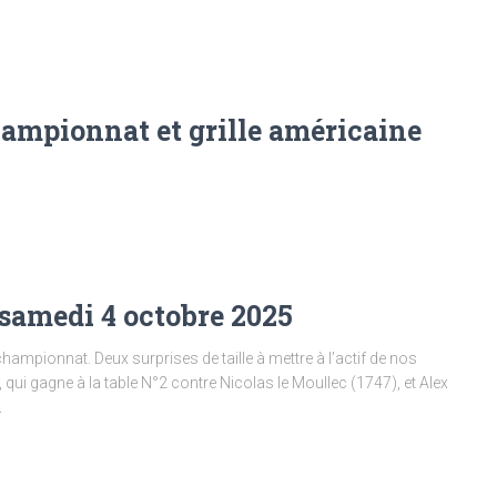
hampionnat et grille américaine
samedi 4 octobre 2025
hampionnat. Deux surprises de taille à mettre à l’actif de nos
ui gagne à la table N°2 contre Nicolas le Moullec (1747), et Alex
…