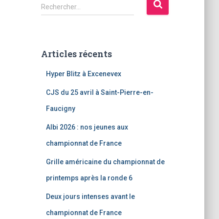
R
Rechercher…
e
c
h
e
Articles récents
r
c
Hyper Blitz à Excenevex
h
e
CJS du 25 avril à Saint-Pierre-en-
r
Faucigny
:
Albi 2026 : nos jeunes aux
championnat de France
Grille américaine du championnat de
printemps après la ronde 6
Deux jours intenses avant le
championnat de France