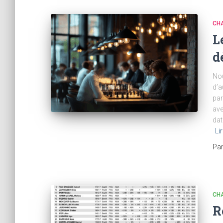
CH
L
d
Nou
d’a
par
ave
dat
Li
Pa
CH
R