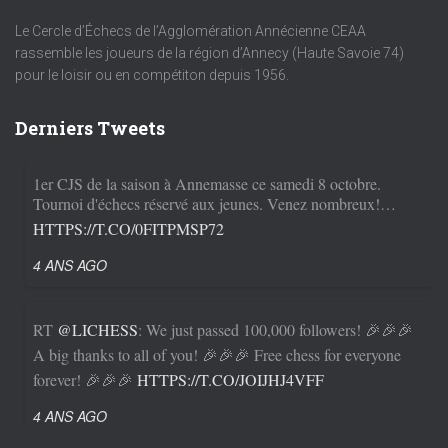
Le Cercle d’Échecs de l’Agglomération Annécienne CEAA
rassemble les joueurs de la région d’Annecy (Haute Savoie 74)
pour le loisir ou en compétiton depuis 1956.
Derniers Tweets
1er CJS de la saison à Annemasse ce samedi 8 octobre.
Tournoi d'échecs réservé aux jeunes. Venez nombreux!…
HTTPS://T.CO/0FITPMSP72
4 ANS AGO
RT
@LICHESS
: We just passed 100,000 followers! 🎉🎉🎉
A big thanks to all of you! 🎉🎉🎉 Free chess for everyone
forever! 🎉🎉🎉
HTTPS://T.CO/JOIJHJ4VFF
4 ANS AGO