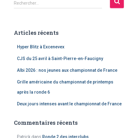
R
Rechercher…
e
c
h
e
Articles récents
r
c
Hyper Blitz à Excenevex
h
e
CJS du 25 avril à Saint-Pierre-en-Faucigny
r
Albi 2026 : nos jeunes aux championnat de France
:
Grille américaine du championnat de printemps
après la ronde 6
Deux jours intenses avant le championnat de France
Commentaires récents
Patrick
dans
Ronde 2 des interclubs