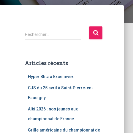
R
Rechercher…
e
c
h
e
Articles récents
r
c
Hyper Blitz à Excenevex
h
e
CJS du 25 avril à Saint-Pierre-en-
r
Faucigny
:
Albi 2026 : nos jeunes aux
championnat de France
Grille américaine du championnat de