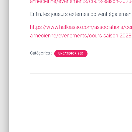
annecienne/evenements/cours-saison-2023
Enfin, les joueurs externes doivent également
https://www.helloasso.com/associations/cer
annecienne/evenements/cours-saison-2023
Catégories :
UNCATEGORIZED